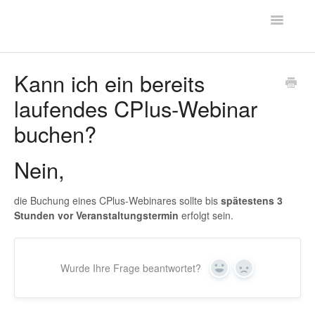
Toggle
FAQ - CPLUS
Navigatio
Hilfe
Kann ich ein bereits
laufendes CPlus-Webinar
Kontakt
buchen?
Nein,
die Buchung eines CPlus-Webinares sollte bis
spätestens 3
Stunden vor Veranstaltungstermin
erfolgt sein.
Wurde Ihre Frage beantwortet?
Yes
No