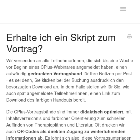
Toggle
FAQ - CPLUS
Navigatio
Hilfe
Erhalte ich ein Skript zum
Vortrag?
Kontakt
Wir versenden an alle TeilnehmerInnen, die sich bis eine Woche
vor Beginn eines CPlus-Webinares angemeldet haben, einen
aufwändig
gedruckten Vortragsband
für Ihre Notizen per Post
- es sei denn, Sie klicken bei der Buchung ausdrücklich den
bevorzugten Download an. In dem Falle stellen wir für Sie, wie
auch spät angemeldete TeilnehmerInnen, einen Link zum
Download des farbigen Handouts bereit.
Die CPlus-Vortragsbände sind immer
didaktisch optimiert
, mit
Inhaltsverzeichnis und farblicher Orientierung zum schnellen
Auffinden von Therapieplänen und Literatur. Oft drucken wir
auch
QR-Codes als direkten Zugang zu weiterführenden
Informationen
ab. Es lohnt sich also, diese Vortragsunterlagen