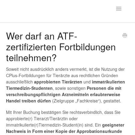
Toggle
FAQ - CPLUS
Navigatio
Hilfe
Wer darf an ATF-
zertifizierten Fortbildungen
Kontakt
teilnehmen?
Soweit nicht ausdrücklich anders vermerkt, ist die Nutzung der
CPlus-Fortbildungen für Tierärzte aus rechtlichen Gründen
ausschließlich
approbierten Tierärzten
und
immatrikulierten
Tiermedizin-Studenten
, sowie sonstigen
Personen die mit
verschreibungspflichtigen Arzneimitteln erlaubterweise
Handel treiben dürfen
(Zielgruppe „Fachkreise“), gestattet.
Mit Ihrer Buchung bestätigen Sie rechtsverbindlich, dass Sie
approbierte(r) Tierarzt/Tierärztin oder
immatrikulierte(r)Tiermedizin-Student(in) sind. Ein
geeigneter
Nachweis in Form einer Kopie der Approbationsurkunde